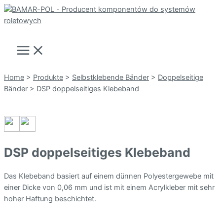
Zum
Inhalt
Suchen
springen
Main
Menu
Home
>
Produkte
>
Selbstklebende Bänder
>
Doppelseitige
Bänder
>
DSP doppelseitiges Klebeband
DSP doppelseitiges Klebeband
Das Klebeband basiert auf einem dünnen Polyestergewebe mit
einer Dicke von 0,06 mm und ist mit einem Acrylkleber mit sehr
hoher Haftung beschichtet.