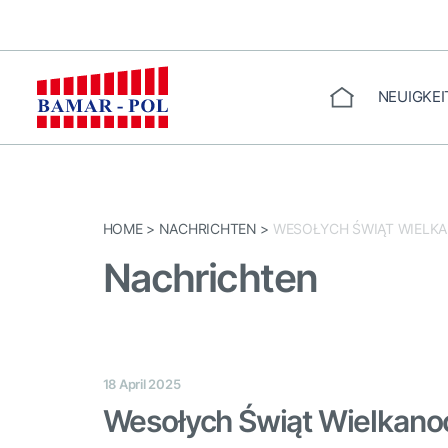
Zum
Inhalt
springen
NEUIGKEI
STARTSEITE
HOME
>
NACHRICHTEN
>
WESOŁYCH ŚWIĄT WIELK
Nachrichten
18 April 2025
Wesołych Świąt Wielkano