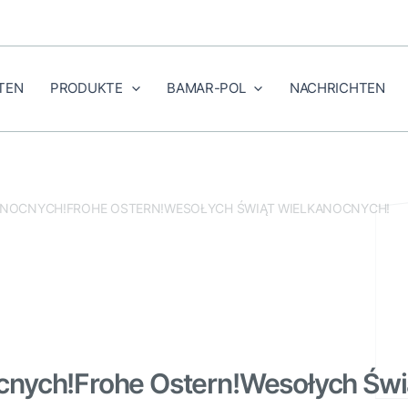
TEN
PRODUKTE
BAMAR-POL
NACHRICHTEN
ANOCNYCH!FROHE OSTERN!WESOŁYCH ŚWIĄT WIELKANOCNYCH!
cnych!Frohe Ostern!Wesołych Świ