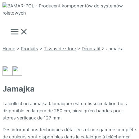
Aller
au
Rechercher
contenu
Main
Menu
Home
>
Produits
>
Tissus de store
>
Décoratif
>
Jamajka
Jamajka
La collection Jamajka (Jamaïque) est un tissu imitation bois
disponible en largeur de 250 cm, ainsi qu'en bandes pour
stores verticaux de 127 mm.
Des informations techniques détaillées et une gamme complète
de couleurs sont disponibles dans le catalogue à télécharger.