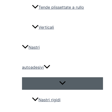
Tende plissettate a rullo
Verticali
Nastri
autoadesivi
Attiva/disattiva
menu
Nastri rigidi