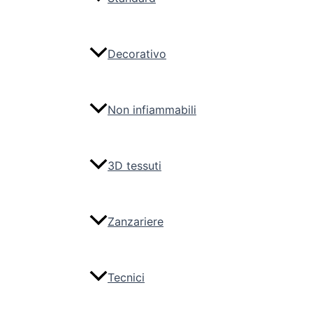
Decorativo
Non infiammabili
3D tessuti
Zanzariere
Tecnici