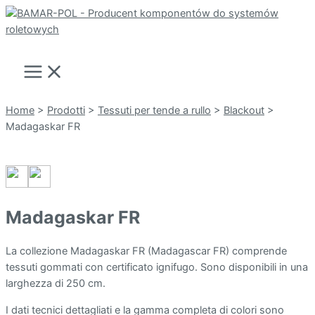
Vai
al
Cerca
contenuto
Main
Menu
Home
>
Prodotti
>
Tessuti per tende a rullo
>
Blackout
>
Madagaskar FR
Madagaskar FR
La collezione Madagaskar FR (Madagascar FR) comprende
tessuti gommati con certificato ignifugo. Sono disponibili in una
larghezza di 250 cm.
I dati tecnici dettagliati e la gamma completa di colori sono