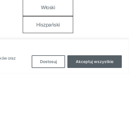
Włoski
Hiszpański
ików oraz
Dostosuj
Akceptuj wszystkie
Projekt i wdrożenie:
Ansite - Agencja Marketingowa