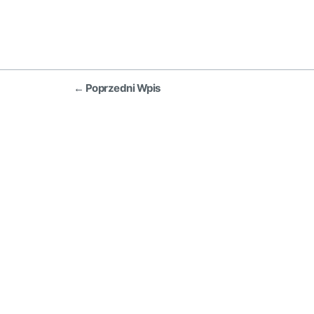
Nawigacja
←
Poprzedni Wpis
wpisu