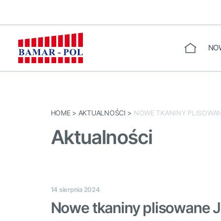
Przejdź
do
treści
NO
STRONA GŁÓW
HOME
>
AKTUALNOŚCI
>
NOWE TKANINY PLISOWANE J
Aktualności
14 sierpnia 2024
Nowe tkaniny plisowane JA