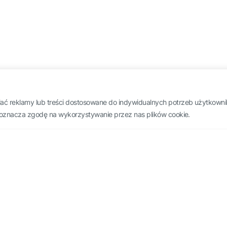
lać reklamy lub treści dostosowane do indywidualnych potrzeb użytkown
Pol 2026 ©.
Polityka prywatności
Ustawienia cookies
e” oznacza zgodę na wykorzystywanie przez nas plików cookie.
towe
 naszej oferty.
Kostaryka
/