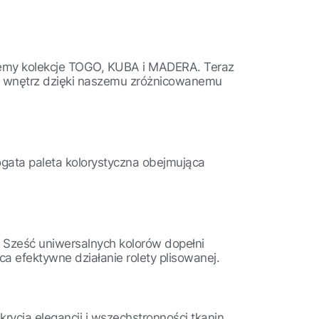
rujemy kolekcje TOGO, KUBA i MADERA. Teraz
ój wnętrz dzięki naszemu zróżnicowanemu
Bogata paleta kolorystyczna obejmująca
I. Sześć uniwersalnych kolorów dopełni
a efektywne działanie rolety plisowanej.
ycia elegancji i wszechstronności tkanin