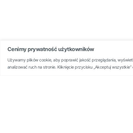
Cenimy prywatność użytkowników
Używamy plików cookie, aby poprawić jakość przeglądania, wyświet
Wszelkie prawa zastrzeżone Bamar-
analizować ruch na stronie. Kliknięcie przycisku „Akceptuj wszystki
Poznaj nasze nowości produk
Odkryj najnowsze produkty, które właśnie dołączyły do
Bamar
Screen