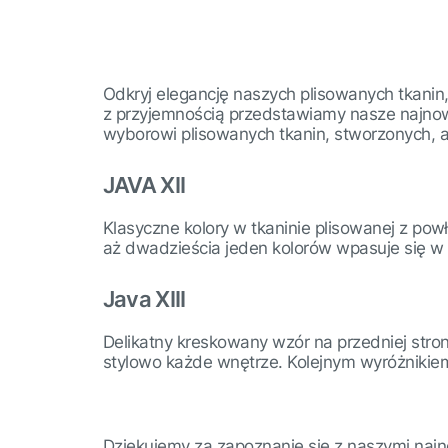
Odkryj elegancję naszych plisowanych tkanin,
z przyjemnością przedstawiamy nasze najno
wyborowi plisowanych tkanin, stworzonych, a
JAVA XII
Klasyczne kolory w tkaninie plisowanej z powł
aż dwadzieścia jeden kolorów wpasuje się w
Java XIII
Delikatny kreskowany wzór na przedniej stroni
stylowo każde wnętrze. Kolejnym wyróżnikiem 
Dziękujemy za zapoznanie się z naszymi najn