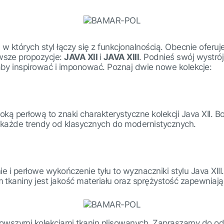
 w których styl łączy się z funkcjonalnością. Obecnie ofe
wsze propozycje:
JAVA XII
i
JAVA XIII
. Podnieś swój wystr
by inspirować i imponować. Poznaj dwie nowe kolekcje:
oką perłową to znaki charakterystyczne kolekcji Java XII. 
 każde trendy od klasycznych do modernistycznych.
e i perłowe wykończenie tyłu to wyznaczniki stylu Java XII
tkaniny jest jakość materiału oraz sprężystość zapewniając
owszymi kolekcjami tkanin plisowanych. Zapraszamy do odkr