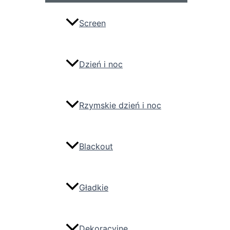
Screen
Dzień i noc
Rzymskie dzień i noc
Blackout
Gładkie
Dekoracyjne