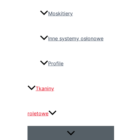
Moskitiery
Inne systemy osłonowe
Profile
Tkaniny
roletowe
Przełącznik
menu