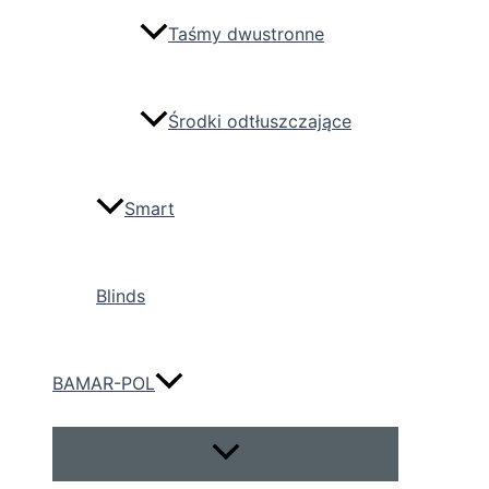
Taśmy dwustronne
Środki odtłuszczające
Smart
Blinds
BAMAR-POL
Przełącznik
menu