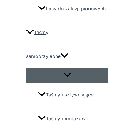
Pasy do żaluzji pionowych
Taśmy
samoprzylepne
Przełącznik
menu
Taśmy usztywniające
Taśmy montażowe