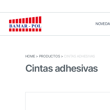
Ir
al
contenido
NOVEDA
HOME
>
PRODUCTOS
>
CINTAS ADHESIVAS
Cintas adhesivas