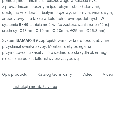
pomocą mechanizmu łańcuszkowego w kasecie PVC
z prowadnicami bocznymi (jednolitymi lub składanymi),
dostępna w kolorach: białym, brązowy, srebrnym, wiśniowym,
antracytowym, a także w kolorach drewnopodobnych. W
systemie
B-49
istnieje możliwość zastosowania rur o różnej
średnicy (Ø18mm, Ø 19mm, Ø 20mm, Ø25mm, Ø26.3mm).
System
BAMAR-49
zaprojektowano w taki sposób, aby nie
przysłaniał światła szyby. Montaż rolety polega na
przymocowaniu kasety i prowadnic do skrzydła okiennego
niezależnie od kształtu listwy przyszybowej.
Opis produktu
Katalog techniczny
Video
Video
Instrukcja montażu video