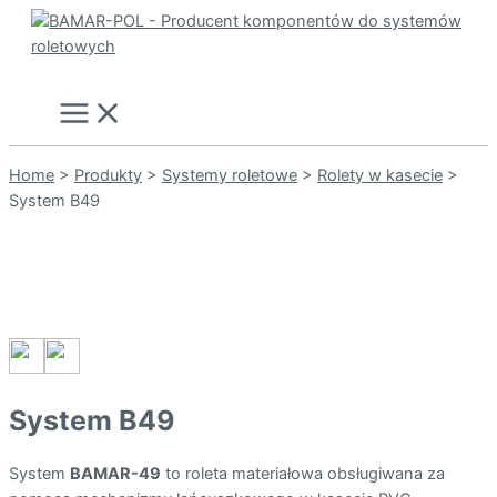
Przejdź
do
Szukaj
treści
Main
Menu
Home
>
Produkty
>
Systemy roletowe
>
Rolety w kasecie
>
System B49
System B49
System
BAMAR-49
to roleta materiałowa obsługiwana za