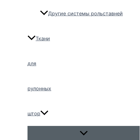
Другие системы рольставней
Ткани
для
рулонных
штор
Переключатель
меню