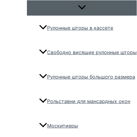
Переключатель
меню
Рулонные шторы в кассете
Свободно висящие рулонные шторы
Рулонные шторы большого размера
Рольставни для мансардных окон
Москитиеры