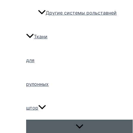
Другие системы рольставней
Ткани
для
рулонных
штор
Переключатель
меню