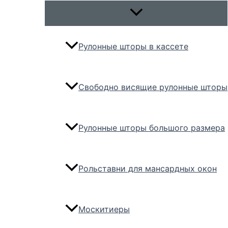
Переключатель
меню
Рулонные шторы в кассете
Свободно висящие рулонные шторы
Рулонные шторы большого размера
Рольставни для мансардных окон
Москитиеры