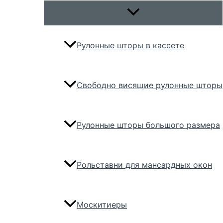
Переключатель
меню
Рулонные шторы в кассете
Свободно висящие рулонные шторы
Рулонные шторы большого размера
Рольставни для мансардных окон
Москитиеры