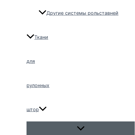
Другие системы рольставней
Ткани
для
рулонных
штор
Переключатель
меню